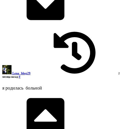
Lena_blog29
2
#
месяца назад
я родилась больной