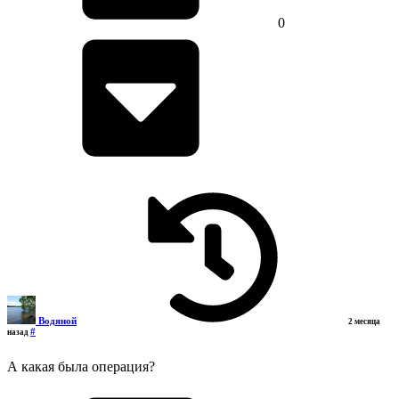
0
Водяной
2 месяца
#
назад
А какая была операция?