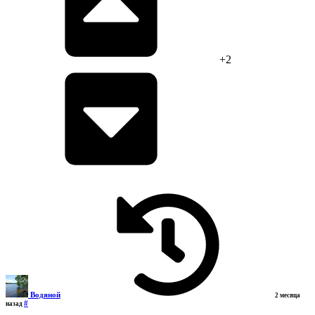
+2
Водяной
2 месяца
#
назад