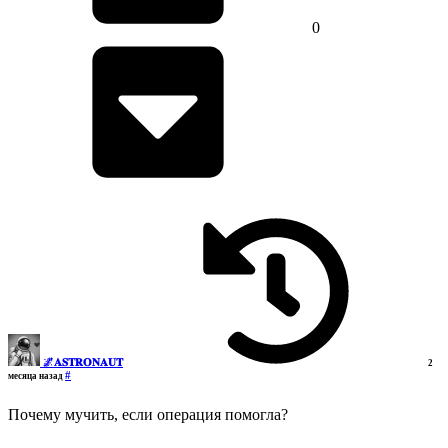
0
🌌𝐀𝐒𝐓𝐑𝐎𝐍𝐀𝐔𝐓
2
#
месяца назад
Почему мучить, если операция помогла?