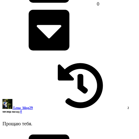
0
Lena_blog29
2
#
месяца назад
Прощаю тебя.