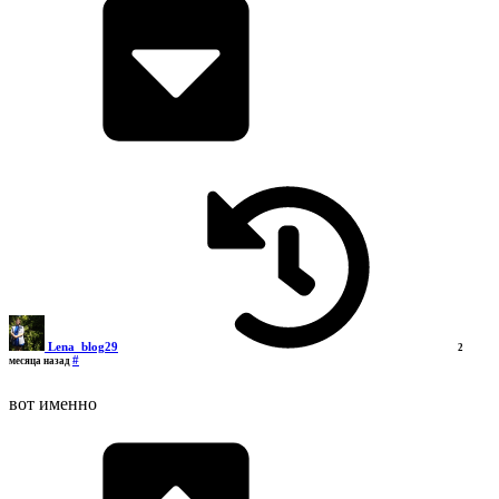
Lena_blog29
2
#
месяца назад
вот именно