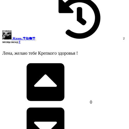
Жизнь.🌴🕌🐘🌴
2
#
месяца назад
Лена, желаю тебе Крепкого здоровья !
0