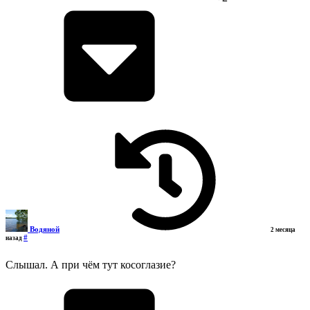
Водяной
2 месяца
#
назад
Слышал. А при чём тут косоглазие?