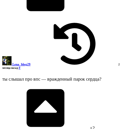
Lena_blog29
2
#
месяца назад
ты слышал про впс — вражденный парок сердца?
+2