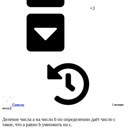
+3
Совесть
5 месяцев
#
назад
Деление числа a на число b по определению даёт число c
такое, что a равно b умножить на c.