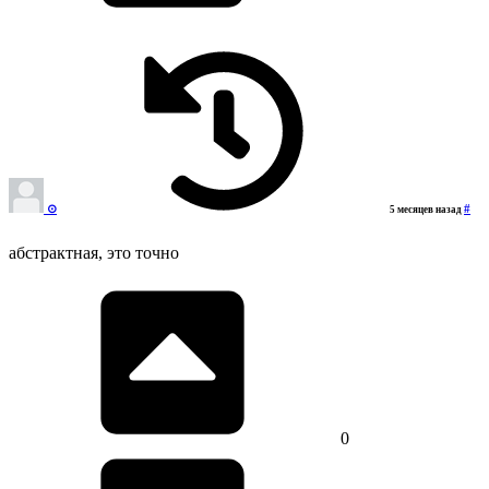
⊙‎‎
#
5 месяцев назад
абстрактная, это точно
0