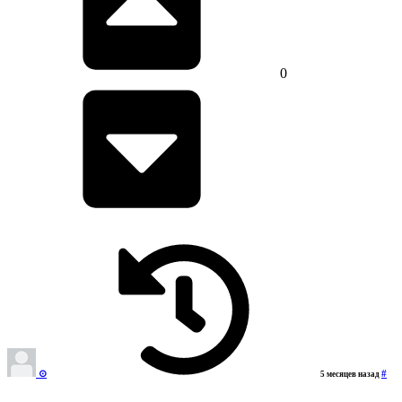
0
⊙‎‎
#
5 месяцев назад