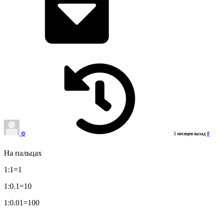
⊙‎‎
#
5 месяцев назад
На пальцах
1:1=1
1:0.1=10
1:0.01=100