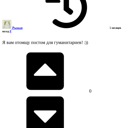
Рыжая
5 месяцев
#
назад
Я вам отомщу постом для гуманитариев! :))
0