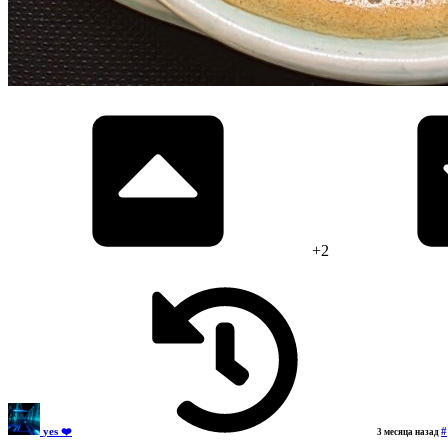
+2
yes ❤️
#
3 месяца назад