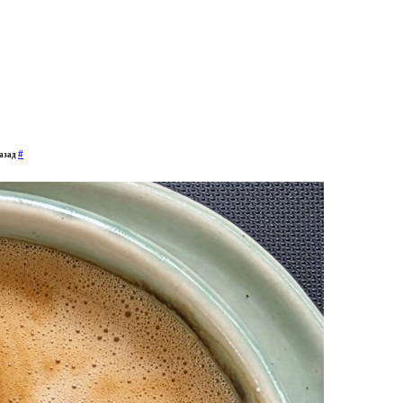
#
назад