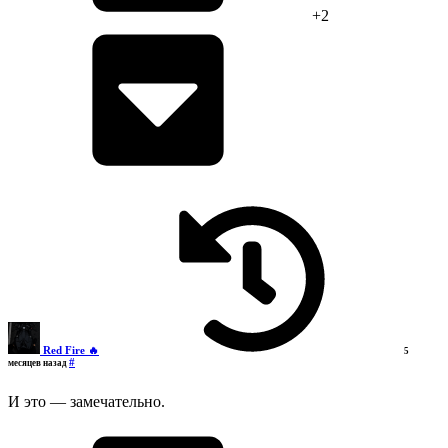
+2
Red Fire 🔥
5
#
месяцев назад
И это — замечательно.