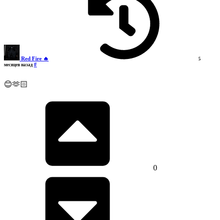
Red Fire 🔥
5
#
месяцев назад
😊🫶🏻
0