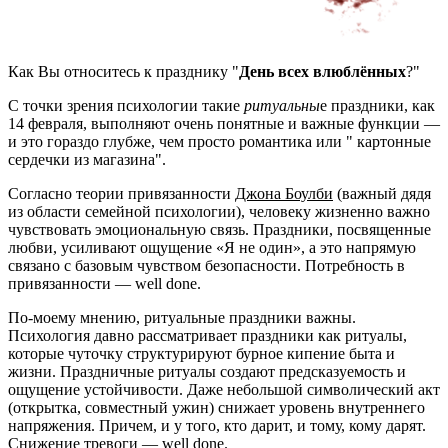
Как Вы относитесь к празднику "
День всех влюблённых
?"
С точки зрения психологии такие
ритуальны
е праздники, как
14 февраля, выполняют очень понятные и важные функции —
и это гораздо глубже, чем просто романтика или " картонные
сердечки из магазина".
Согласно теории привязанности
Джона Боулби
(важный дядя
из области семейной психологии), человеку жизненно важно
чувствовать эмоциональную связь. Праздники, посвященные
любви, усиливают ощущение «Я не один», а это напрямую
связано с базовым чувством безопасности. Потребность в
привязанности — well done.
По-моему мнению, ритуальные праздники важны.
Психология давно рассматривает праздники как ритуалы,
которые чуточку структурируют бурное кипение быта и
жизни. Праздничные ритуалы создают предсказуемость и
ощущение устойчивости. Даже небольшой символический акт
(открытка, совместный ужин) снижает уровень внутреннего
напряжения. Причем, и у того, кто дарит, и тому, кому дарят.
Снижение тревоги — well done.