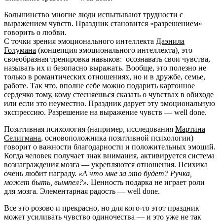
Большинство
многие люди испытывают трудности с
выражением чувств. Праздник становится «разрешением»
говорить о любви.
С точки зрения эмоционального интеллекта
Даэнила
Голумана
(концепция эмоционального интеллекта), это
своеобразная тренировка навыков: осознавать свои чувства,
называть их и безопасно выражать. Вообще, это полезно не
только в романтических отношениях, но и в дружбе, семье,
работе. Так что, вполне себе можно подарить картонное
сердечко тому, кому стесняешься сказать о чувствах в обиходе
или если это неуместно. Праздник дарует эту эмоциональную
экспрессию. Разрешение на выражение чувств — well done.
Позитивная психология (например, исследования
Мартина
Селигмана
, основоположника позитивной психологии)
говорит о важности благодарности и положительных эмоций.
Когда человек получает знак внимания, активируется система
вознаграждения мозга — укрепляются отношения. Психика
очень любит награду.
«А что мне за это будет? Ручка,
может быть, вымпел?».
Ценность подарка не играет роли
для мозга. Элементарная радость — well done.
Все это розово и прекрасно, но для кого-то этот праздник
может усиливать чувство одиночества — и это уже не так