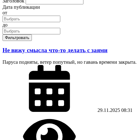
Заголовок
Дата публикации
от
до
Фильтровать
Не вижу смысла что-то делать с заями
Паруса подняты, ветер попутный, но гавань времени закрыта. 𝕶𝖆𝖐𝖔𝖖-𝖙𝖔 𝕬𝖑𝖊𝖘𝖍
29.11.2025
08:31