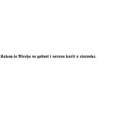
 𝖓𝖊 𝖌𝖔𝖉𝖚𝖊𝖙 𝖎 𝖓𝖊𝖗𝖛𝖓𝖔 𝖐𝖚𝖗𝖎𝖙 𝖛 𝖘𝖙𝖔𝖗𝖔𝖓𝖐𝖊.