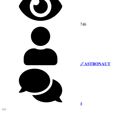
746
🌌𝐀𝐒𝐓𝐑𝐎𝐍𝐀𝐔𝐓
4