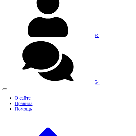
⊙‎‎
54
О сайте
Правила
Помощь