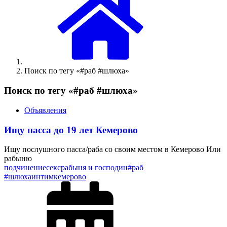
Поиск по тегу «#раб #шлюха»
Поиск по тегу «#раб #шлюха»
Объявления
Ищу пасса до 19 лет Кемерово
Ищу послушного пасса/раба со своим местом в Кемерово Или
рабыню
подчинение
секс
рабыня и господин
#раб
#шлюха
интим
кемерово