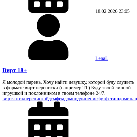
18.02.2026
23:05
LenaL
Вирт 18+
Я молодой парень. Хочу найти девушку, которой буду служить
в формате вирт переписки (например ТГ) Буду твоей личной
игрушкой и поклонником в твоем телефоне 24/7.
вирт
чатик
переписка
бдсм
фемдом
подчинение
футфетиш
домина