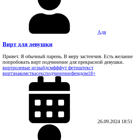
Адя
Вирт для девушки
Привет. Я обычный парень. В меру застенчив. Есть желание
попробовать вирт подчинение для прекрасной девушки.
вирт
ролевые игры
бдсм
фф
фут фетиш
текст
вирт
знакомства
секс
подчинение
фемдом
18+
26.09.2024
18:51