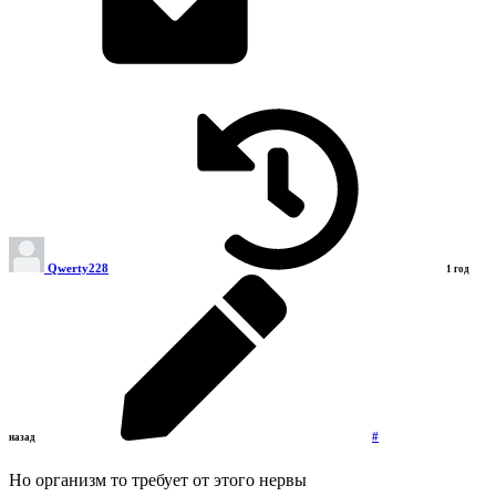
Qwerty228
1 год
#
назад
Но организм то требует от этого нервы