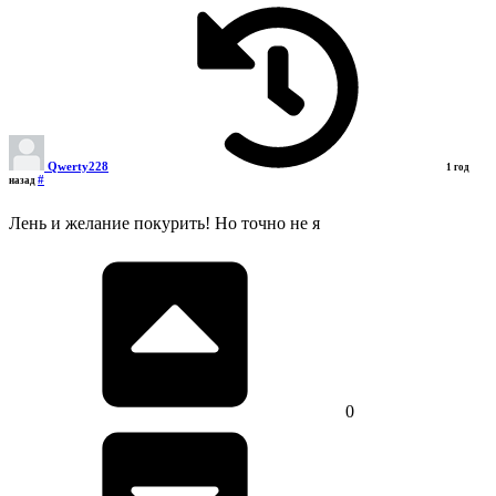
Qwerty228
1 год
#
назад
Лень и желание покурить! Но точно не я
0