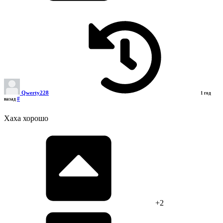
Qwerty228
1 год
#
назад
Хаха хорошо
+2