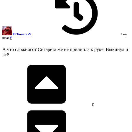
El Tomate 🍅
1 год
#
назад
А что сложного? Сигарета же не прилипла к руке. Выкинул и
всё
0