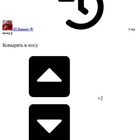
El Tomate 🍅
1 год
#
назад
Ковырять в носу
+2