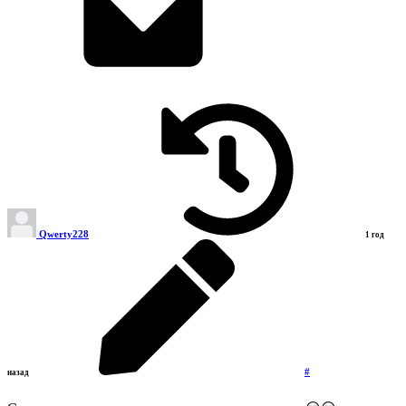
Qwerty228
1 год
#
назад