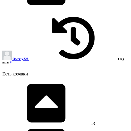
Qwerty228
1 год
#
назад
Есть козявки
-3