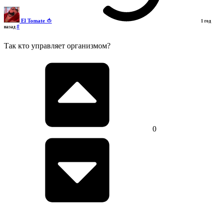
El Tomate 🍅
1 год
#
назад
Так кто управляет организмом?
0