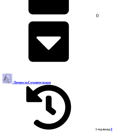
0
ЛичностьСомнительная
#
1 год назад