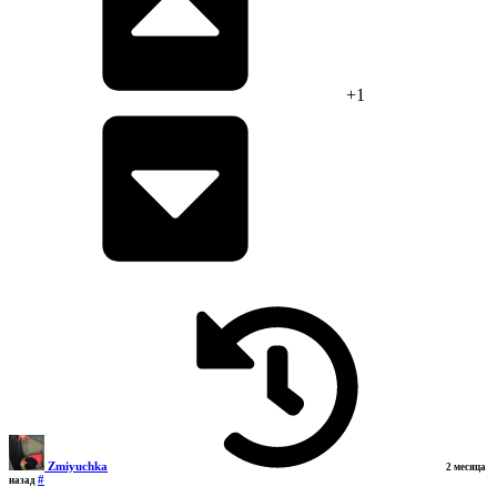
+1
Zmiyuchka
2 месяца
#
назад