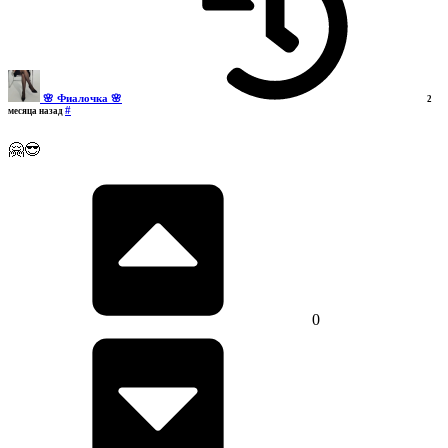
🌸 Фиалочка 🌸
2
#
месяца назад
🤗😎
0