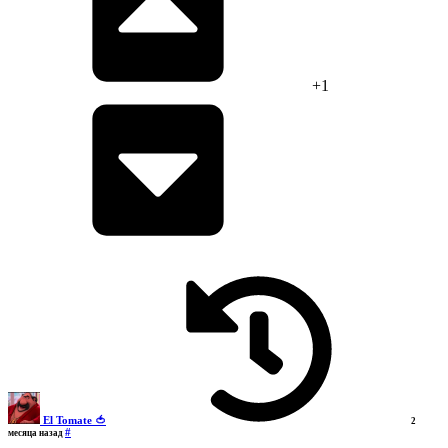
+1
El Tomate 🍅
2
#
месяца назад