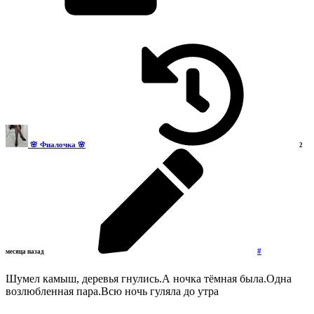
🌸 Фиалочка 🌸
2
#
месяца назад
Шумел камыш, деревья гнулись.А ночка тёмная была.Одна
возлюбленная пара.Всю ночь гуляла до утра