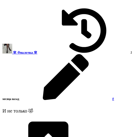
🌸 Фиалочка 🌸
2
#
месяца назад
И не только 🤣