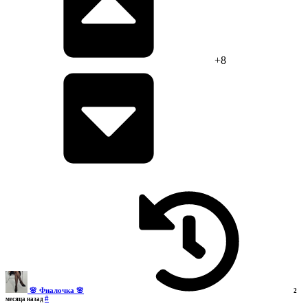
+8
🌸 Фиалочка 🌸
2
#
месяца назад