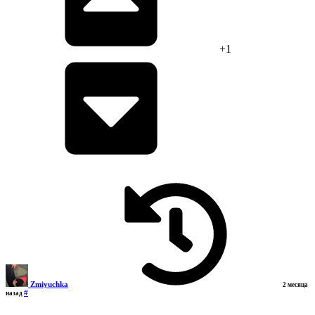
+1
Zmiyuchka
2 месяца
#
назад