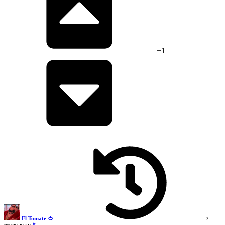
+1
El Tomate 🍅
2
#