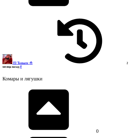
El Tomate 🍅
2
#
месяца назад
Комары и лягушки
0