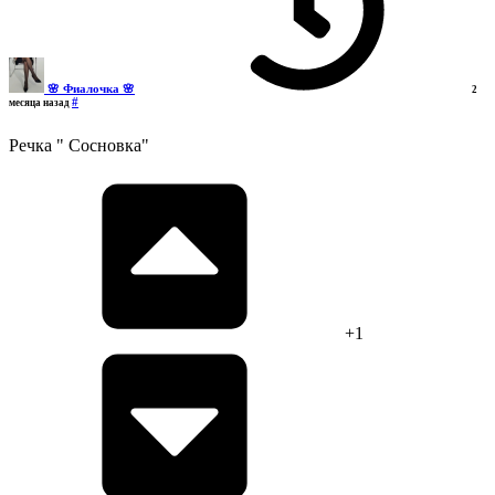
🌸 Фиалочка 🌸
2
#
месяца назад
Речка " Сосновка"
+1