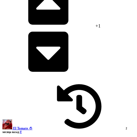
+1
El Tomate 🍅
2
#
месяца назад