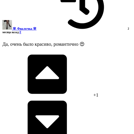
🌸 Фиалочка 🌸
2
#
месяца назад
Да, очень было красиво, романтично 😍
+1