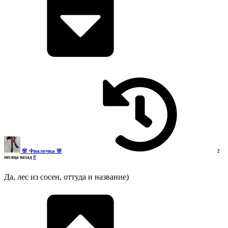
🌸 Фиалочка 🌸
2
#
месяца назад
Да, лес из сосен, оттуда и название)