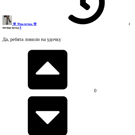
🌸 Фиалочка 🌸
2
#
месяца назад
Да, ребята ловили на удочку
0