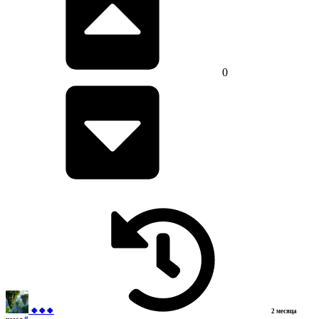
0
🍀🍀🍀
2 месяца
#