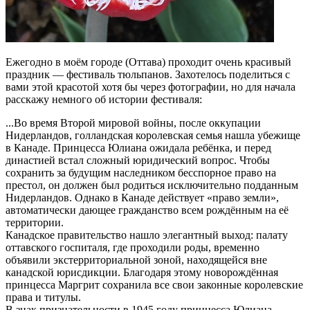
Ежегодно в моём городе (Оттава) проходит очень красивый
праздник — фестиваль тюльпанов. Захотелось поделиться с
вами этой красотой хотя бы через фотографии, но для начала
расскажу немного об истории фестиваля:
...​Во время Второй мировой войны, после оккупации
Нидерландов, голландская королевская семья нашла убежище
в Канаде. Принцесса Юлиана ожидала ребёнка, и перед
династией встал сложный юридический вопрос. Чтобы
сохранить за будущим наследником бесспорное право на
престол, он должен был родиться исключительно подданным
Нидерландов. Однако в Канаде действует «право земли»,
автоматически дающее гражданство всем рождённым на её
территории.
​Канадское правительство нашло элегантный выход: палату
оттавского госпиталя, где проходили роды, временно
объявили экстерриториальной зоной, находящейся вне
канадской юрисдикции. Благодаря этому новорождённая
принцесса Маргрит сохранила все свои законные королевские
права и титулы.
​В знак признательности в 1945 году принцесса Юлиана