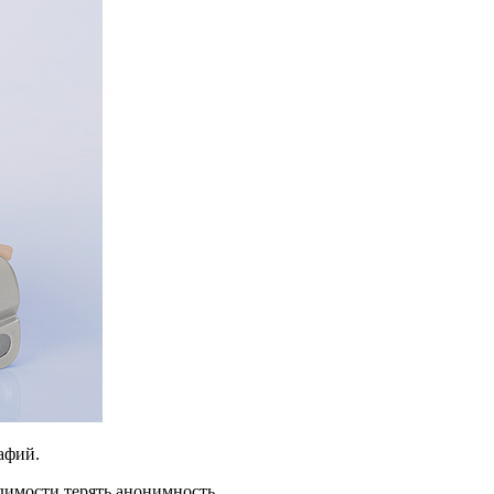
афий.
одимости терять анонимность.