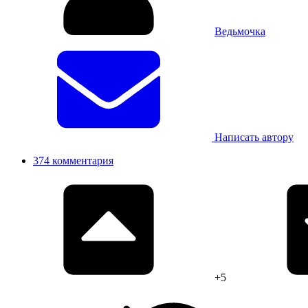
Ведьмочка
Написать автору
374 комментария
+5