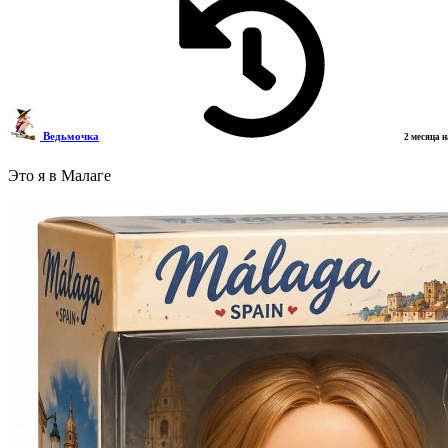
Ведьмочка
2 месяца 
Это я в Малаге