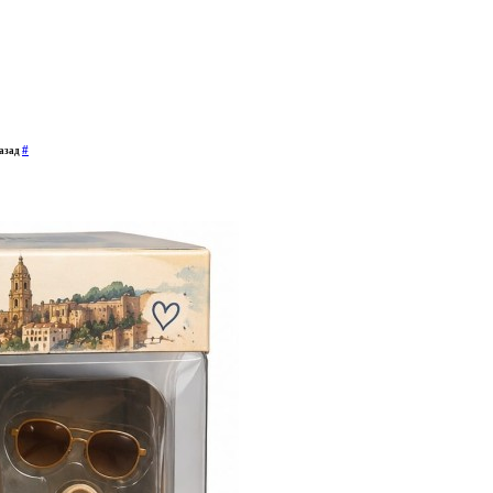
#
назад