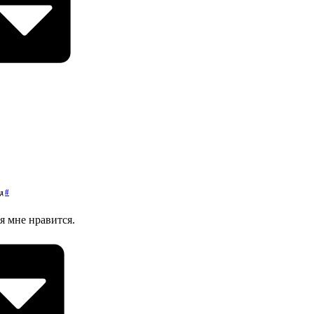
#
ад
оя мне нравится.