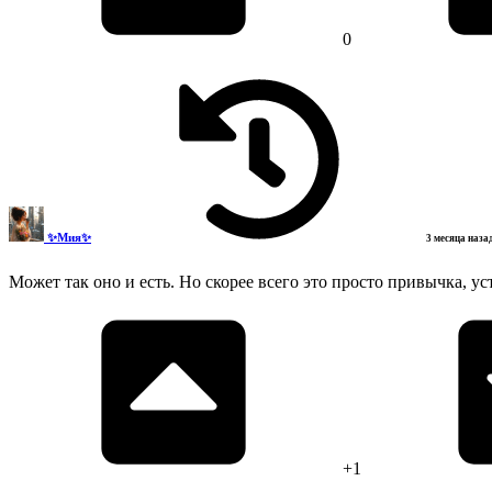
0
✨Мия✨
3 месяца наза
Может так оно и есть. Но скорее всего это просто привычка, 
+1