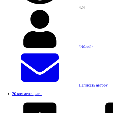
424
✨Мия✨
Написать автору
20 комментариев