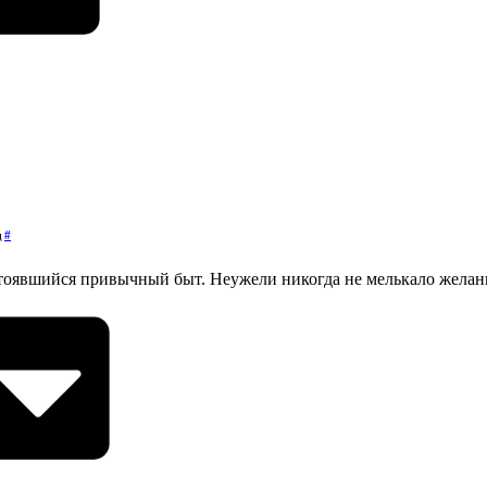
#
д
устоявшийся привычный быт. Неужели никогда не мелькало желан