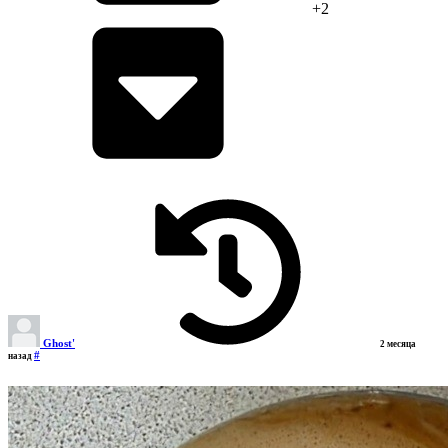
+2
Ghost'
2 месяца
#
назад