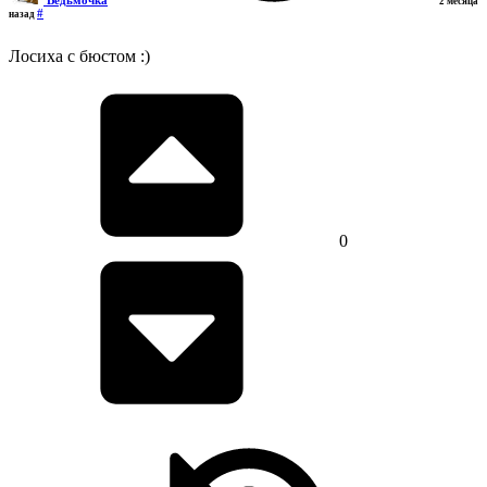
2 месяца
#
назад
Лосиха с бюстом :)
0