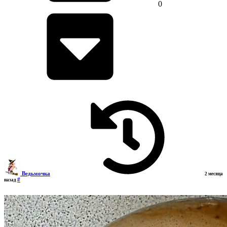
0
Ведьмочка
2 месяца
#
назад