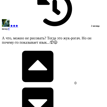
🍀🍀🍀
2 месяца
#
назад
А что, можно не рисовать? Тогда это жук-рогач. Но он
почему-то показывает язык...🤦😅
0