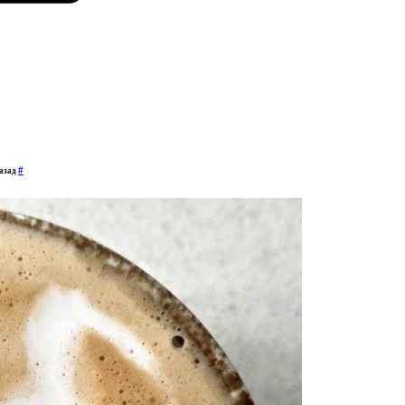
#
назад