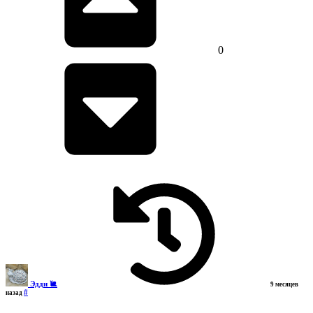
0
Эдди 🐌
9 месяцев
#
назад