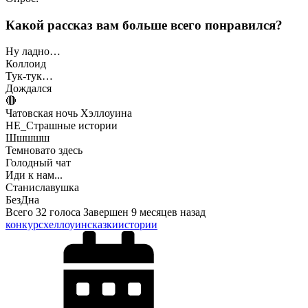
Какой рассказ вам больше всего понравился?
Ну ладно…
Коллоид
Тук-тук…
Дождался
🔴
Чатовская ночь Хэллоуина
НЕ_Страшные истории
Шшшшш
Темновато здесь
Голодный чат
Иди к нам...
Станиславушка
БезДна
Всего 32 голоса
Завершен 9 месяцев назад
конкурс
хеллоуин
сказки
истории