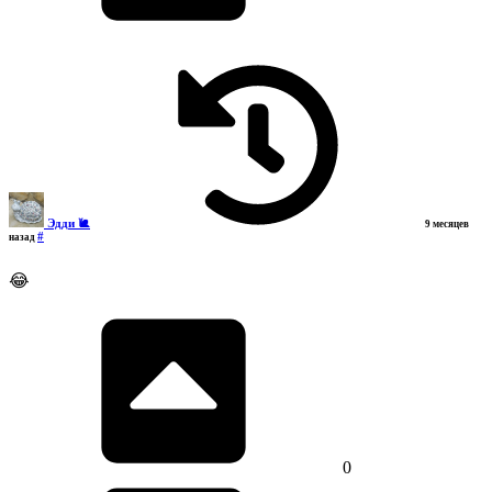
Эдди 🐌
9 месяцев
#
назад
😂
0