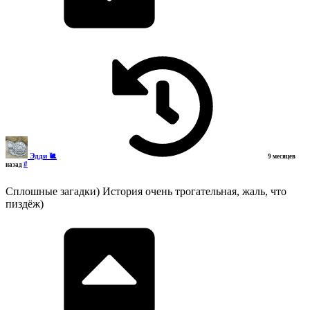
Эдди 🐌
9 месяцев
#
назад
Сплошные загадки) История очень трогательная, жаль, что
пиздёж)