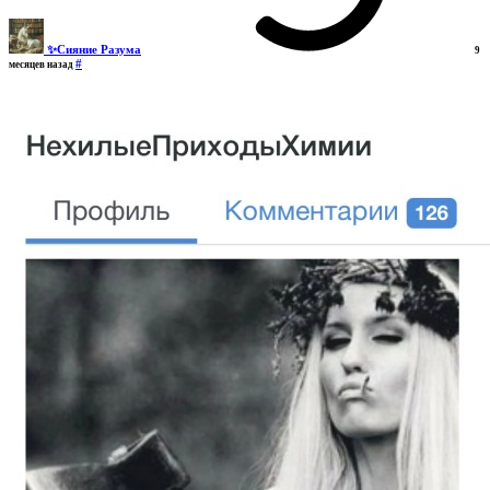
✨Сияние Разума
9
#
месяцев назад