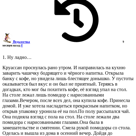
Ведьмочка
9
#
месяцев назад
1. Ну ладно…
Круассан проснулась рано утром. И направилась на кухню
заварить чашечку бодрящего и чёрного напитка. Открыла
банку с кофе, но увидела лишь блестящее донышко. У пустоты
оказывается был вкус и он был не приятный. Теряясь в
догадках, кто мог бы похитить кофе, её взгляд упал на стол.
На столе лежал лишь помидор с нарисованными
глазами.Вечером, после всех дел, она купила кофе. Принесла
домой. И уже хотела насладиться прекрасным напитком, но
открыв упаковку уронила её на пол.По полу рассыпался чай.
Она подняла взгляд с пола на стол. На столе лежали два
помидора с нарисованными глазами.Она была в
замешательстве и смятении. Смела рукой помидоры со стола.
Оделась и вышла из дома в осенний вечер. Дойдя до