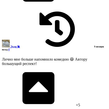
Эдди 🐌
9 месяцев
#
назад
Лично мне больше напомнило комедию 😆 Автору
большущий респект!
+5