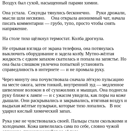
Воздух был сухой, насыщенный парами химии.
Она устала. Секунды тянулись бесконечно. Руки дрожали,
мысли шли несвязно. Она открыла анонимный чат, начала
писать комментарии — грубо, тупо, просто чтобы снять
напряжение.
На столе тихо щёлкнул термостат. Колба дрогнула.
Не отрывая взгляда от экрана телефона, она потянулась
выключить оборудование и задела колбу. Мутно-жёлтая
жидкость с едким запахом скатилась и попала на запястье. Но
она была слишком увлечена попыткой установить
справедливость в интернете — и не промыла руку.
Через минуту она почувствовала сначала лёгкую пульсацию
на месте ожога, затем тонкий, внутренний зуд — медленное
шевеление волокон в её сухожилиях и мышцах. Она поднесла
руку ближе к лампе — и с ужасом увидела, как поры на коже
дышали. Они раскрывались и закрывались, втягивая воздух и
выдыхая жёлтые пузырьки, которые тихо лопались. В нос
ударил кислый химический запах.
Рука уже не чувствовалась своей. Пальцы стали скользкими и
холодными. Кожа шевелилась сама по себе, словно чужой