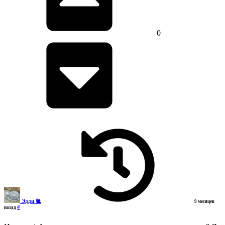
0
Эдди 🐌
9 месяцев
#
назад