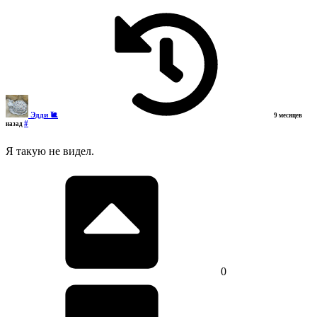
Эдди 🐌
9 месяцев
#
назад
Я такую не видел.
0