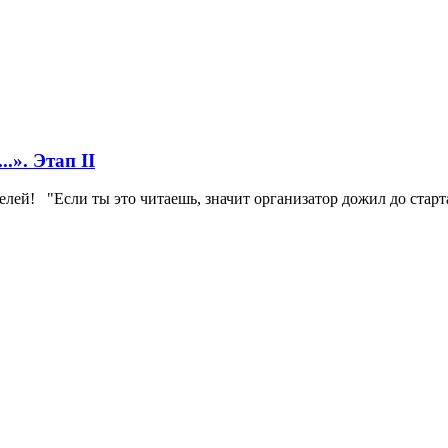
.». Этап II
лей! "Если ты это читаешь, значит организатор дожил до старта