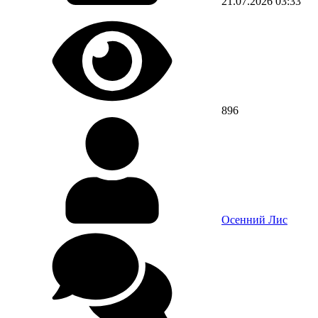
21.07.2026
03:33
896
Осенний Лис