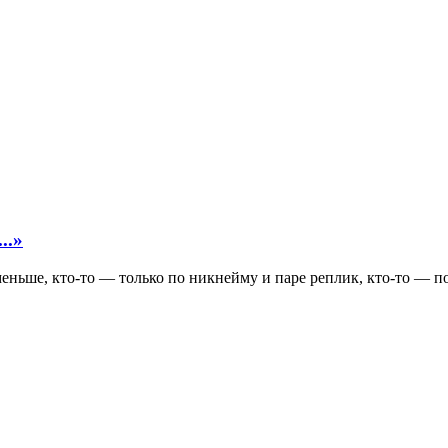
..»
 меньше, кто-то — только по никнейму и паре реплик, кто-то — п