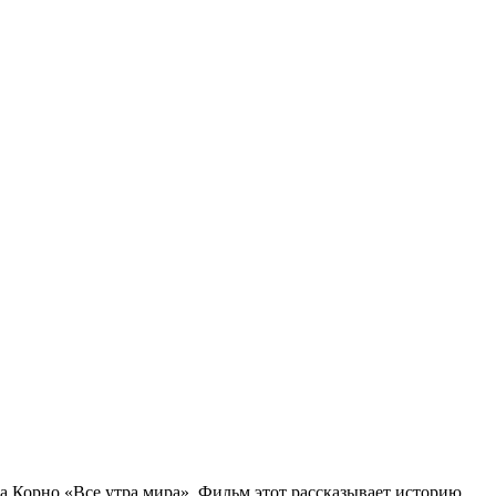
на Корно «Все утра мира». Фильм этот рассказывает историю