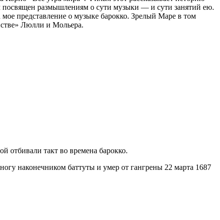
ьм посвящен размышлениям о сути музыки — и сути занятий ею.
 мое представление о музыке барокко. Зрелый Маре в том
нстве» Люлли и Мольера.
й отбивали такт во времена барокко.
огу наконечником баттуты и умер от гангрены 22 марта 1687