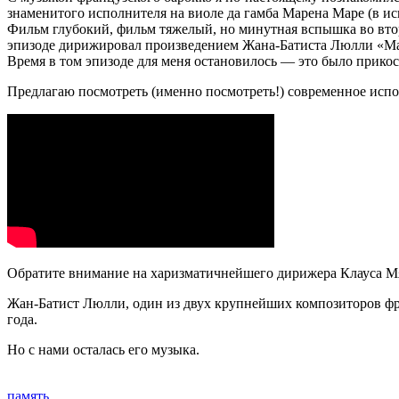
знаменитого исполнителя на виоле да гамба Марена Маре (в и
Фильм глубокий, фильм тяжелый, но минутная вспышка во втор
эпизоде дирижировал произведением Жана-Батиста Люлли «Ма
Время в том эпизоде для меня остановилось — это было прико
Предлагаю посмотреть (именно посмотреть!) современное исп
Обратите внимание на харизматичнейшего дирижера Клауса Мяк
Жан-Батист Люлли, один из двух крупнейших композиторов фра
года.
Но с нами осталась его музыка.
память