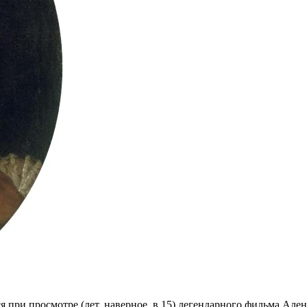
 при просмотре (лет, наверное, в 15) легендарного фильма Але