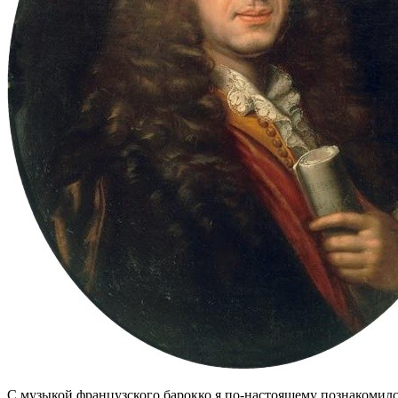
С музыкой французского барокко я по-настоящему познакомился