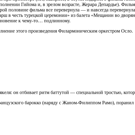
сполнении Гийома и, в зрелом возрасте, Жерара Депардье). Фил
ой половине фильма все перевернула — и навсегда перевернула
рш в честь турецкой церемонии» из балета «Мещанин во дворя
сновение к чему-то… подлинному.
олнение этого произведения Филармоническим оркестром Осло.
еля: он отбивает ритм баттутой — специальной тростью, которо
нцузского барокко (наряду с Жаном-Филиппом Рамо), поранил н