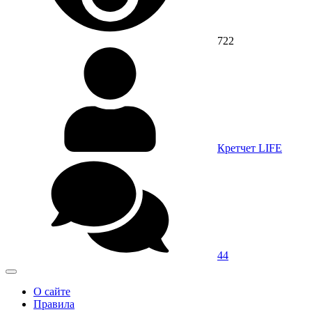
722
Кретчет LIFE
44
О сайте
Правила