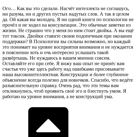
Ого… Как вы это сделали. Насчёт интеллекта не соглашусь,
ни разума, ни и других пустых надутых слов. А так в целом
да. Ой какая вы молодец. Я ни одной книги по психологии не
прочёл и не ходил на консультации. Это обычные заметки из
жизни. Не страшно что у меня по ним стоит двойка. А вы ещё
тот токсик. Двойки ставите своим подопечным при окозании
поддержки? В Психологии вы сильны возможно, но каждый
это понимает на уровне восприятия внимания и не нуждается
в пояснении хоть и очь интересно услышать такой
развёртышь. Не нуждаюсь в вашем мнении совсем.
Оставляйте его при себе. Я вижу ваш опыт не принёс вам
счастья что уже здесь работу над ошибками присовываете
наша высокоинтеллектная. Конструкции и более глубинное
объяснение всегда полезно для новичков. Спасибо, что ведёте
разъяснительную справку. Очень рад, что эти темы вам
откликнулись, чтоб проявить своё эго и блестнуть умом. Я
работаю на уровне внимания, а не конструкций ума.