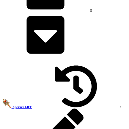
0
Кретчет LIFE
2