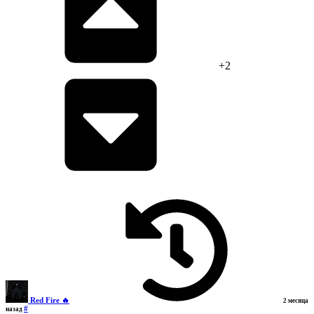
+2
Red Fire 🔥
2 месяца
#
назад