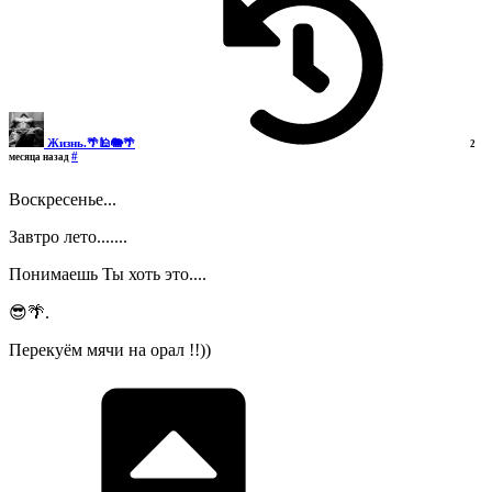
Жизнь.🌴🕌🐘🌴
2
#
месяца назад
Воскресенье...
Завтро лето.......
Понимаешь Ты хоть это....
😎🌴.
Перекуём мячи на орал !!))