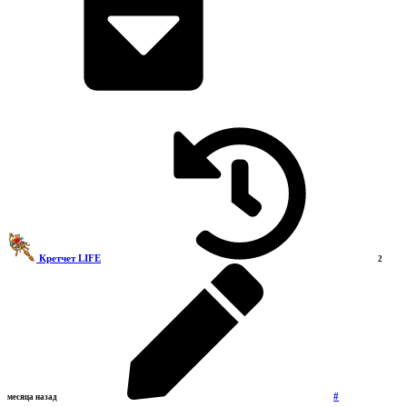
Кретчет LIFE
2
#
месяца назад