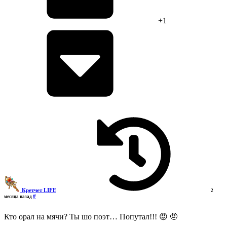
+1
Кретчет LIFE
2
#
месяца назад
Кто орал на мячи? Ты шо поэт… Попутал!!! 😡 🤨