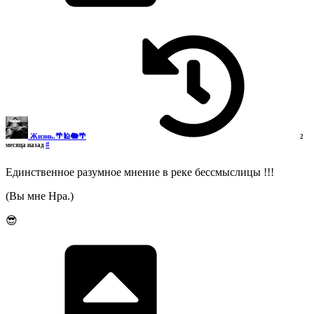
Жизнь.🌴🕌🐘🌴
2
#
месяца назад
Единственное разумное мнение в реке бессмыслицы !!!
(Вы мне Нра.)
😎