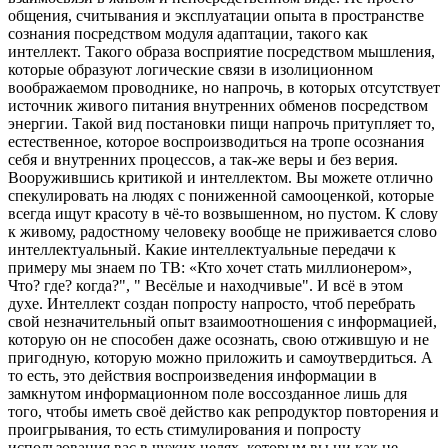
общения, считывания и эксплуатации опыта в пространстве
сознания посредством модуля адаптации, такого как
интеллект. Такого образа восприятие посредством мышления,
которые образуют логические связи в изолиционном
воображаемом проводнике, но напрочь, в которых отсутствует
источник живого питания внутренних обменов посредством
энергии. Такой вид постановки пищи напрочь притупляет то,
естественное, которое воспроизводиться на тропе осознания
себя и внутренних процессов, а так-же веры и без верия.
Вооружившись критикой и интеллектом. Вы можете отлично
спекулировать на людях с пониженной самооценкой, которые
всегда ищут красоту в чё-то возвышенном, но пустом. К слову
к живому, радостному человеку вообще не приживается слово
интеллектуальный. Какие интеллектуальные передачи к
примеру мы знаем по ТВ: «Кто хочет стать миллионером»,
Что? где? когда?", " Весёлые и находчивые". И всё в этом
духе. Интеллект создан попросту напросто, чтоб перебрать
свой незначительный опыт взаимоотношения с информацией,
которую он не способен даже осознать, свою отжившую и не
пригодную, которую можно приложить и самоутвердиться. А
то есть, это действия воспроизведения информации в
замкнутом информационном поле воссозданное лишь для
того, чтобы иметь своё действо как репродуктор повторения и
проигрывания, то есть стимулирования и попросту
использования вас в чужих целях, которым вы ни как не