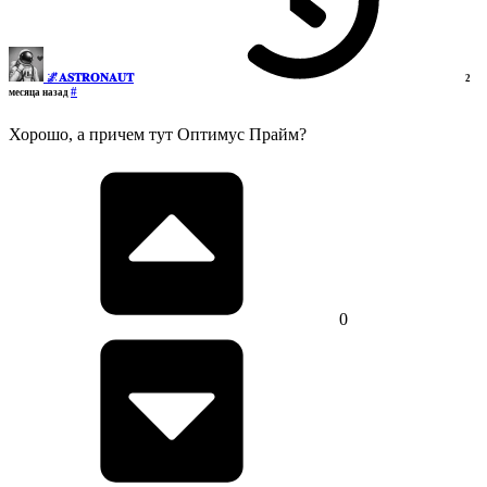
🌌𝐀𝐒𝐓𝐑𝐎𝐍𝐀𝐔𝐓
2
#
месяца назад
Хорошо, а причем тут Оптимус Прайм?
0