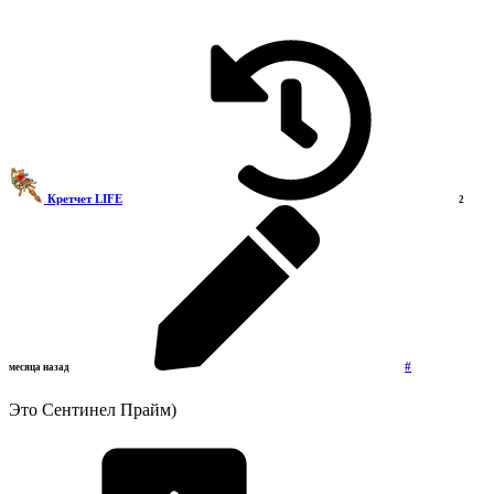
Кретчет LIFE
2
#
месяца назад
Это Сентинел Прайм)