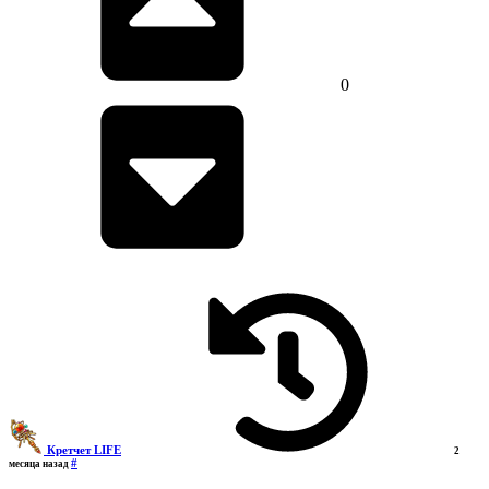
0
Кретчет LIFE
2
#
месяца назад