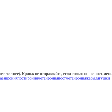
ет честнее). Кринж не отправляйте, если только он не пост-мета
mes
ирония
постирония
метаирония
постметаирония
жабы
лягушки