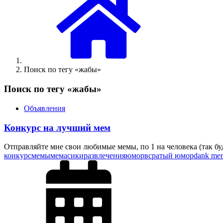
Поиск по тегу «жабы»
Поиск по тегу «жабы»
Объявления
Конкурс на лучший мем
Отправляйте мне свои любимые мемы, по 1 на человека (так буд
конкурс
мемы
мемасики
развлечения
юмор
всратый юмор
dank me