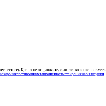
ет честнее). Кринж не отправляйте, если только он не пост-мета
mes
ирония
постирония
метаирония
постметаирония
жабы
лягушки