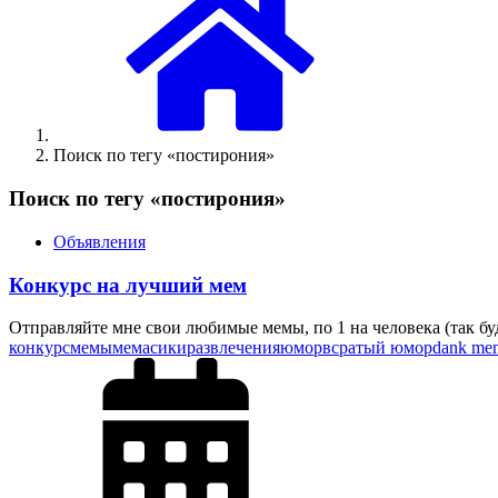
Поиск по тегу «постирония»
Поиск по тегу «постирония»
Объявления
Конкурс на лучший мем
Отправляйте мне свои любимые мемы, по 1 на человека (так буд
конкурс
мемы
мемасики
развлечения
юмор
всратый юмор
dank me