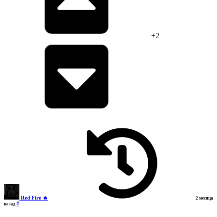
+2
Red Fire 🔥
2 месяца
#
назад