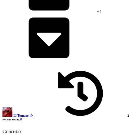
+1
El Tomate 🍅
2
#
месяца назад
Спасибо