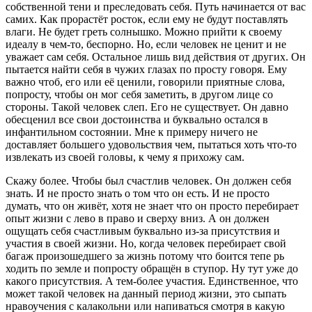
собственной тени и преследовать себя. Путь начинается от вас
самих. Как прорастёт росток, если ему не будут поставлять
влаги. Не будет греть солнышко. Можно прийти к своему
идеалу в чем-то, беспорно. Но, если человек не ценит и не
уважает сам себя. Остальное лишь вид действия от других. Он
пытается найти себя в чужих глазах по просту говоря. Ему
важно чтоб, его или её ценили, говорили приятные слова,
попросту, чтобы он мог себя заметить, в другом лице со
стороны. Такой человек слеп. Его не существует. Он давно
обесценил все свои достоинства и буквально остался в
инфантильном состоянии. Мне к примеру ничего не
доставляет большего удовольствия чем, пытаться хоть что-то
извлекать из своей головы, к чему я прихожу сам.
Скажу более. Чтобы был счастлив человек. Он должен себя
знать. И не просто знать о том что он есть. И не просто
думать, что он живёт, хотя не знает что он просто перебирает
опыт жизни с лево в право и сверху вниз. А он должен
ощущать себя счастливым буквально из-за присутствия и
участия в своей жизни. Но, когда человек перебирает свой
багаж произошедшего за жизнь потому что боится тепе рь
ходить по земле и попросту обращён в ступор. Ну тут уже до
какого присутствия. А тем-более участия. Единственное, что
может такой человек на данный период жизни, это сыпать
нравоучения с калакольни или напиваться смотря в какую