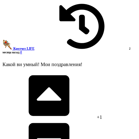
Кретчет LIFE
2
#
месяца назад
Какой ви умный! Мои поздравления!
+1