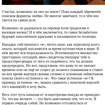
Счастье, возможно ли оно на земле? Пока каждый обременён
поиском формулы любви. Не многие замечают, то в чём оно
таится на самом деле.
Возможно ли радоваться на перекор всем трудносям и
вызовам жизни? И в чём заключается, то самое беззаботное
будущее наполненное красками и насыщенности политры.
Нападки собственного «я», ничто иное, как пересмотр всего
опыта, который нахломился за время путешествия в мире. В
нём звучит вся недосказанность. Вспоминаются множество
триггерных ситуаций, явно свидетельствующие тебе и
предостерегающие от чего-то подобного, что ты должен
предупредить. Но вот, представим, что кому-то не хватает
времени или он ещё не созрел до полного понимания и ставит
на кон время жертвуя своими силами и основным леймотивом
поиска своего истинного «я». Что такое истинное «я»? К
примеру, истинное «я», можно сравнить с конечной версией
того каким(ой) я хочу быть.
Весь этот путь начиная от эгоцентризма никуда не приводит.
То, что вы желаете — это быть довольным тем, что есть. В
первую очередь собой. Не возможно оттолкнуться от