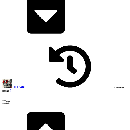
U+1F480
2 месяца
#
назад
Нет