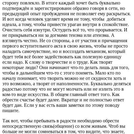
сторону повлекло. В итоге каждый хочет быть буквально
подтверждён и зарегистрированн образно говоря в сети, но
предыдущий опыт пробуждения не позволяет ему раскрыться.
И вот когда человек уделяет время не тому, чтобы добиться
идеала, а тому, чтобы привести ураган внутри в спокойствие.
Очистить себя изнутри. Остудить всё то, что прорывается. И
не прикрываться ни за догмами теизма или атеизма. А
взглянуть честно. Не со стороны, а от участия и причащения
первого вступительного акта в свою жизнь, чтобы не просто
наладить самочувствие, но и воссоздать механизм, который
будет тебя всё более задействовать как полезную единицу
если надо. К слову о творчестве и о труде. Как творят
некоторые люди? Они начинают что-то делать лишь для того,
чтобы в дальнейшем что-то с этого поиметь. Мало кто по
началу понимает, что творить можно не от скудности хоть и
это возможно, а творят от наполненности. Буквально деляться
радостью потому что не могут молчать или не излить это в
ком-то виде искусства. В общем главный ответ того. Как
обрести счастье будет далее. Вкратце и не полностью ответ
будет дан. Если у вас есть ваши заметки по этому поводу
пишите.
Так вот, чтобы пребывать в радости необходимо обрести
непосредственную связь(общение) со всем живым. Чтоб вы
больше не могли сомневаться в том, что видите, что знаете,