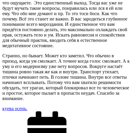
что ощущаете. Это единственный выход. Тогда вас уже не
будут мучать такие вопросы, понравилась или лся я ей или
ему. Что обо мне думают и пр. То это тоси боси. Как что
почему. Всё это станет не важно. В вас зародиться глубинное
понимание всего мироздания. И единственное что вам
придётся постоянно делать, это максимально охлаждать свой
нрав, остужать тело и ум. Искать равновесия и спокойствия
для обычный практик, вводить себя в естественное
медитативное состояние.
Странно, но бывает. Может кто заметил. Что обычно в
приход, когда ум смолкает. А точнее когда голос смолкает. А к
уму и его модернизму уже нету вопросов. Вокруге настаёт
тишина ровно такая же как и внутри. Транспорт утихает,
птички начинают петь. В голове тишина. Внутри все ответы
начинают всплывать. Потому что вам хватило решимости
обуздать, тот ураган, который блокировал все то человеческое
и простое, которое пылает в пропасти неудач. Спасибо за
внимание.
куева осень.