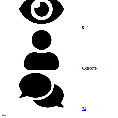
994
Совесть
24