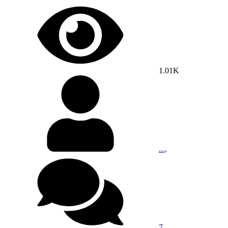
1.01K
...,
7