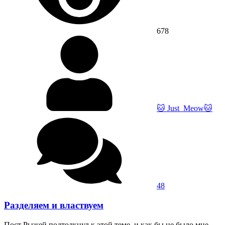
678
🐱 Just_Meow🐱
48
Разделяем и властвуем
Пост Рыжей подтолкнул к этой теме, и как бы не было мне