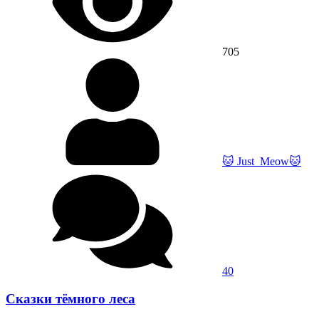
705
🐱 Just_Meow🐱
40
Сказки тёмного леса