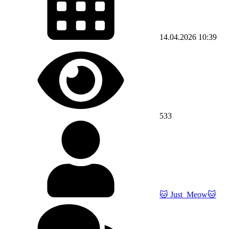
14.04.2026
10:39
533
🐱 Just_Meow🐱