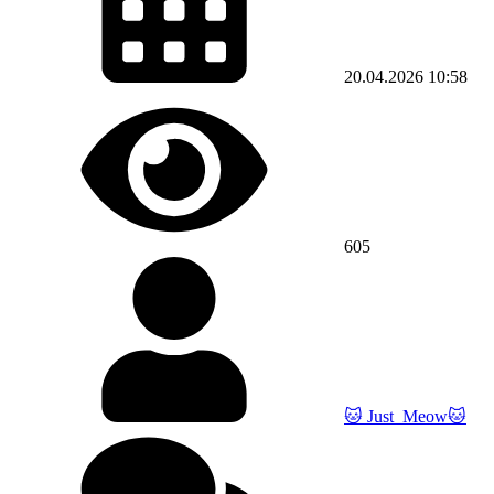
20.04.2026
10:58
605
🐱 Just_Meow🐱