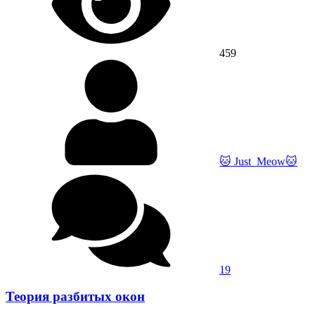
459
🐱 Just_Meow🐱
19
Теория разбитых окон