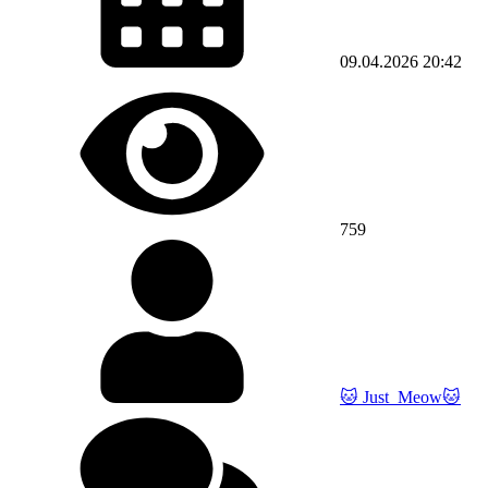
09.04.2026
20:42
759
🐱 Just_Meow🐱