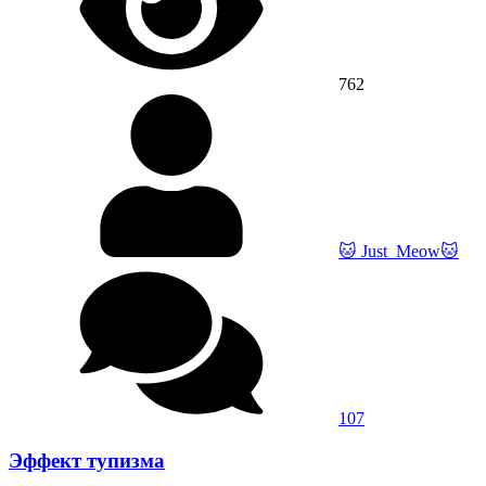
762
🐱 Just_Meow🐱
107
Эффект тупизма